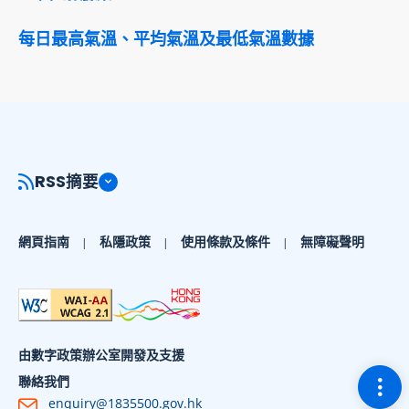
每日最高氣溫、平均氣溫及最低氣溫數據
RSS摘要
網頁指南
私隱政策
使用條款及條件
無障礙聲明
由數字政策辦公室開發及支援
切換
聯絡我們
enquiry@1835500.gov.hk