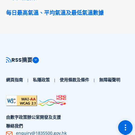
每日最高氣溫、平均氣溫及最低氣溫數據
RSS摘要
網頁指南
私隱政策
使用條款及條件
無障礙聲明
由數字政策辦公室開發及支援
切換
聯絡我們
enquiry@1835500.gov.hk