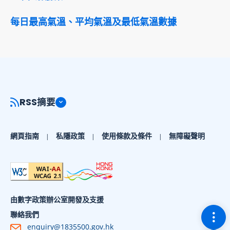
每日最高氣溫、平均氣溫及最低氣溫數據
RSS摘要
網頁指南
私隱政策
使用條款及條件
無障礙聲明
由數字政策辦公室開發及支援
切換
聯絡我們
enquiry@1835500.gov.hk