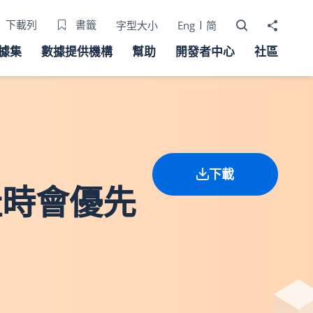
打開搜尋器
分享至
下載列
書籤
字型大小
Eng
简
據集
數據提供機構
幫助
開發者中心
社區
下載
遷址時會優先