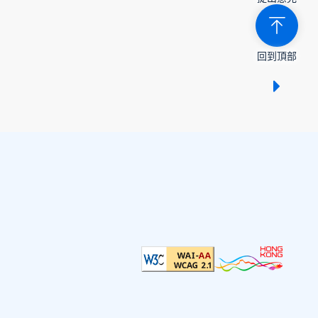
回到頂部
顯示 /