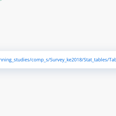
anning_studies/comp_s/Survey_ke2018/Stat_tables/Tab