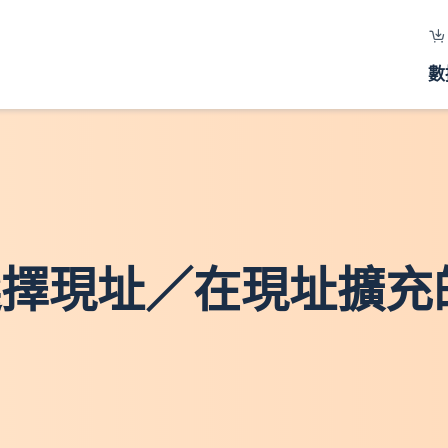
數
 - 選擇現址／在現址擴充