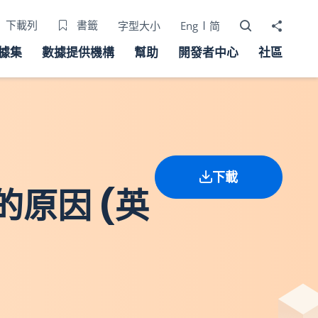
打開搜尋器
分享至
下載列
書籤
字型大小
Eng
简
據集
數據提供機構
幫助
開發者中心
社區
下載
的原因 (英