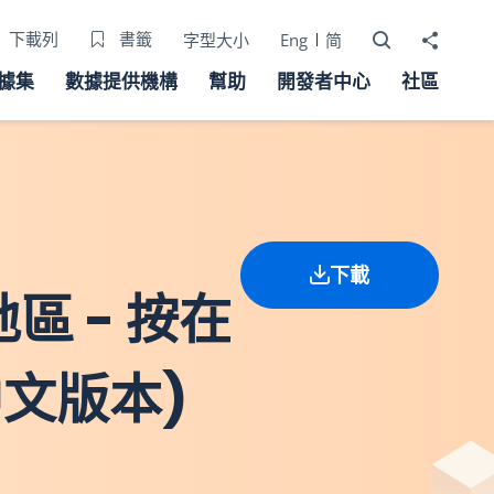
打開搜尋器
分享至
下載列
書籤
字型大小
Eng
简
據集
數據提供機構
幫助
開發者中心
社區
下載
區 - 按在
文版本)