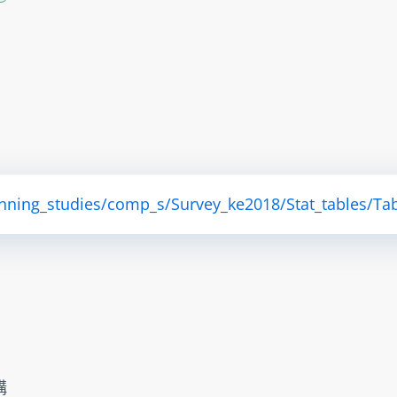
anning_studies/comp_s/Survey_ke2018/Stat_tables/Tab
構