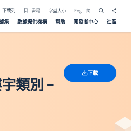
打開搜尋器
分享至
下載列
書籤
字型大小
Eng
简
據集
數據提供機構
幫助
開發者中心
社區
下載
宇類別 -