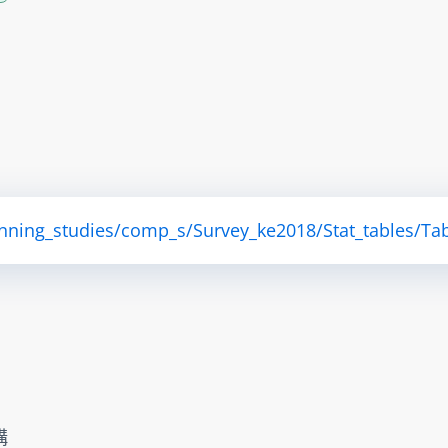
anning_studies/comp_s/Survey_ke2018/Stat_tables/Tab
構