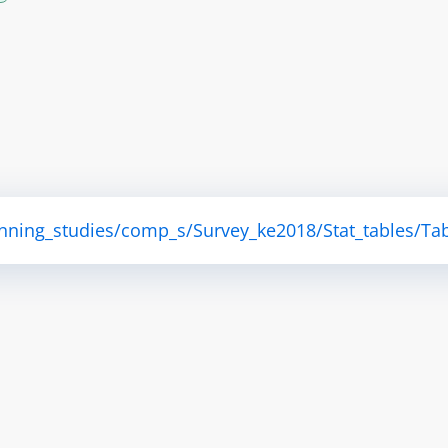
anning_studies/comp_s/Survey_ke2018/Stat_tables/Tab