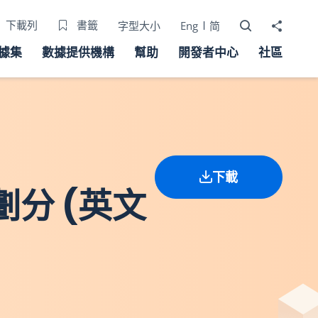
打開搜尋器
分享至
下載列
書籤
字型大小
Eng
简
據集
數據提供機構
幫助
開發者中心
社區
下載
劃分 (英文