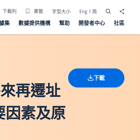
打開搜尋器
分享至
下載列
書籤
字型大小
Eng
简
據集
數據提供機構
幫助
開發者中心
社區
下載
計將來再遷址
要因素及原