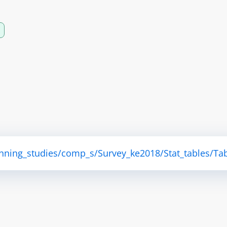
anning_studies/comp_s/Survey_ke2018/Stat_tables/Tab