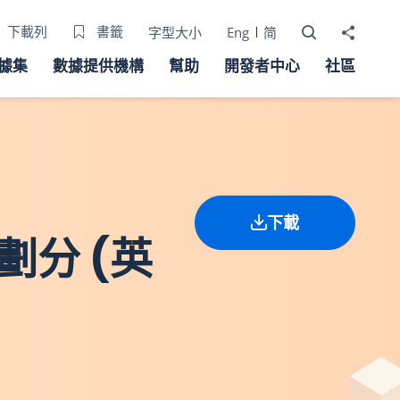
打開搜尋器
分享至
下載列
書籤
字型大小
Eng
简
據集
數據提供機構
幫助
開發者中心
社區
下載
劃分 (英