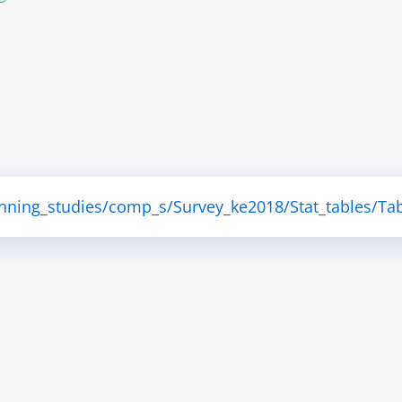
anning_studies/comp_s/Survey_ke2018/Stat_tables/Tab