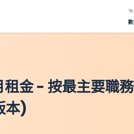
數
每月租金 - 按最主要職
版本)