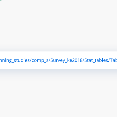
anning_studies/comp_s/Survey_ke2018/Stat_tables/Tab