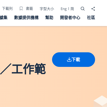
打開搜尋器
分享至
下載列
書籤
字型大小
Eng
简
據集
數據提供機構
幫助
開發者中心
社區
下載
務／工作範