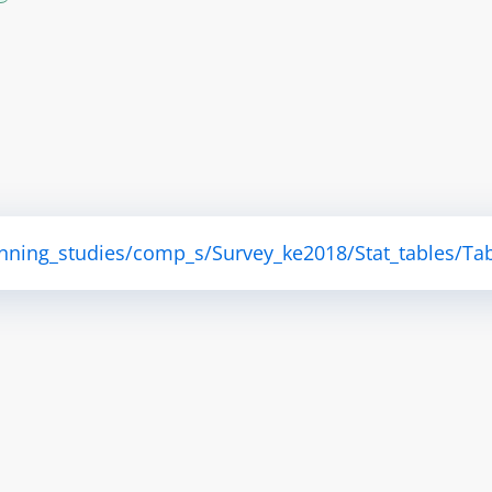
anning_studies/comp_s/Survey_ke2018/Stat_tables/Tab