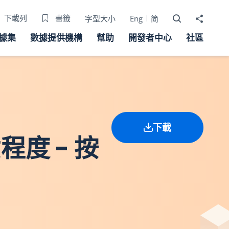
打開搜尋器
分享至
下載列
書籤
字型大小
Eng
简
據集
數據提供機構
幫助
開發者中心
社區
下載
程度 - 按