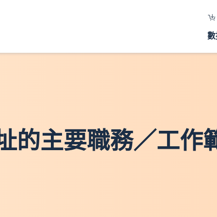
數
- 現址的主要職務／工作