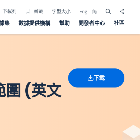
打開搜尋器
分享至
下載列
書籤
字型大小
Eng
简
據集
數據提供機構
幫助
開發者中心
社區
下載
範圍 (英文