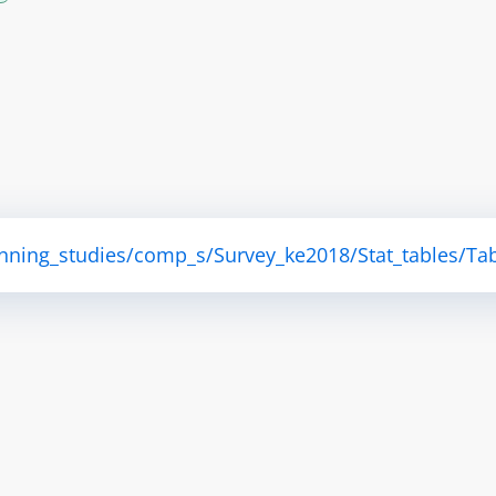
anning_studies/comp_s/Survey_ke2018/Stat_tables/Tab