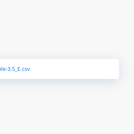
le-3.5_E.csv