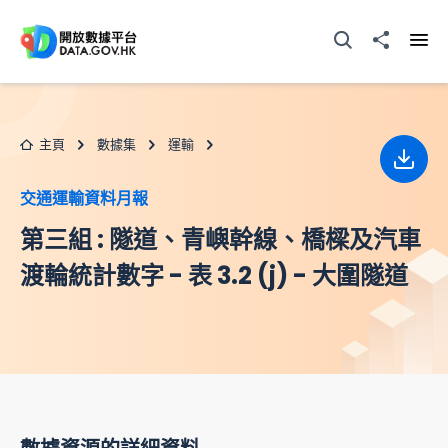
跳至主要内容
打開搜尋器
分享至
打開
主頁
數據集
運輸
下載
交通運輸資料月報
第三組 : 隧道、青嶼幹線、橋樑及汽車
渡輪統計數字 - 表 3.2 (j) - 大圍隧道