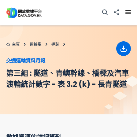
跳至主要内容
打開搜尋器
分享至
打開
主頁
數據集
運輸
下載
交通運輸資料月報
第三組 : 隧道、青嶼幹線、橋樑及汽車
渡輪統計數字 - 表 3.2 (k) - 長青隧道