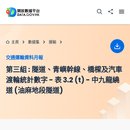
跳至主要内容
打開搜尋器
分享至
打開
主頁
數據集
運輸
下載
交通運輸資料月報
第三組 : 隧道、青嶼幹線、橋樑及汽車
渡輪統計數字 - 表 3.2 (t) - 中九龍繞
道 (油麻地段隧道)