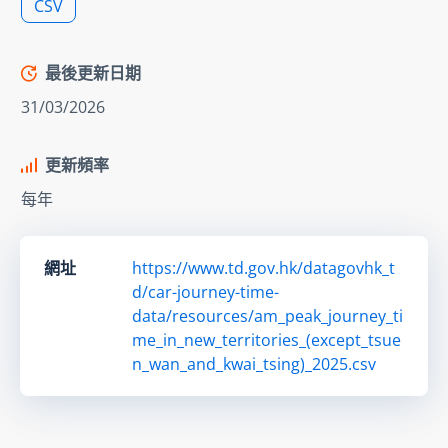
CSV
最後更新日期
31/03/2026
更新頻率
每年
網址
https://www.td.gov.hk/datagovhk_t
d/car-journey-time-
data/resources/am_peak_journey_ti
me_in_new_territories_(except_tsue
n_wan_and_kwai_tsing)_2025.csv