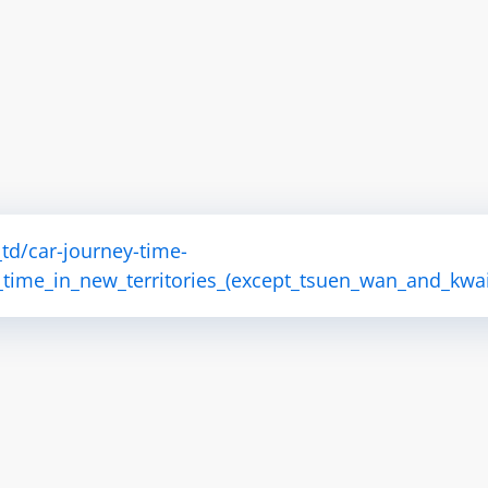
td/car-journey-time-
time_in_new_territories_(except_tsuen_wan_and_kwai