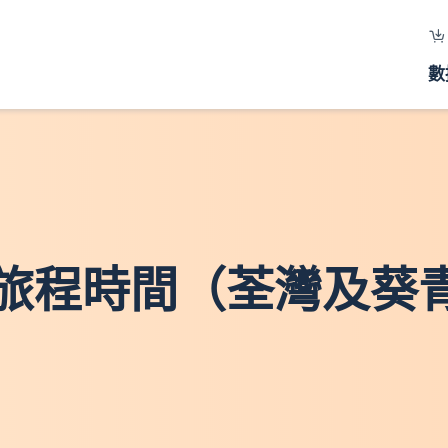
數
旅程時間（荃灣及葵