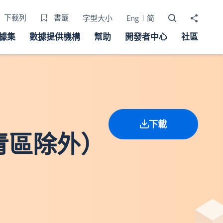
打開搜尋器
分享至
下載列
書籤
字型大小
Eng
简
據集
數據提供機構
幫助
開發者中心
社區
下載
青區除外）