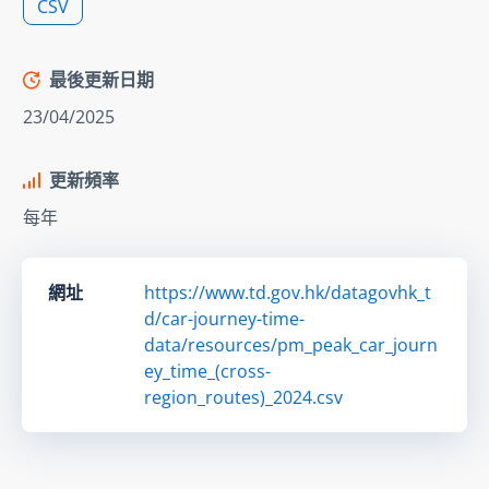
CSV
最後更新日期
23/04/2025
更新頻率
每年
網址
https://www.td.gov.hk/datagovhk_t
d/car-journey-time-
data/resources/pm_peak_car_journ
ey_time_(cross-
region_routes)_2024.csv