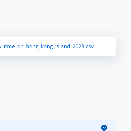
ey_time_on_hong_kong_island_2023.csv