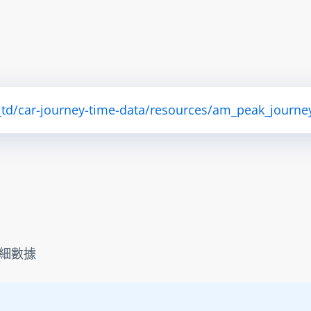
_td/car-journey-time-data/resources/am_peak_journ
細數據