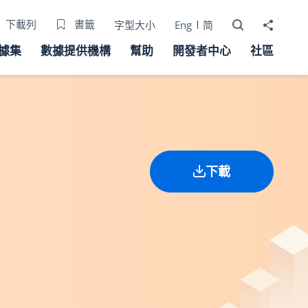
打開搜尋器
分享至
下載列
書籤
字型大小
Eng
简
據集
數據提供機構
幫助
開發者中心
社區
下載