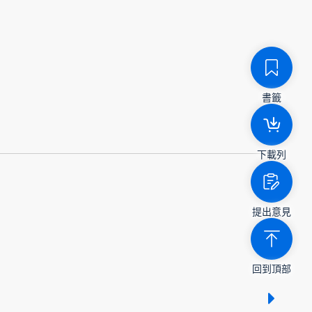
書籤
下載列
提出意見
回到頂部
顯示 /