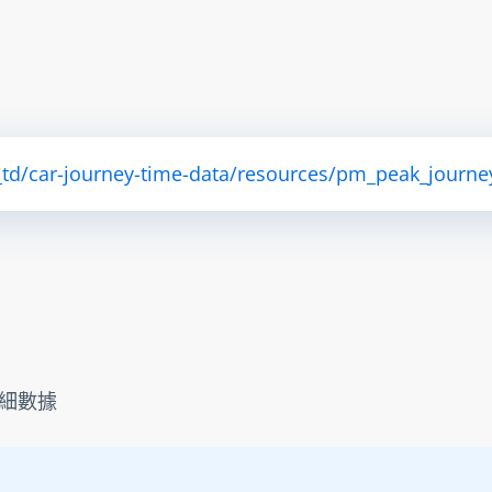
_td/car-journey-time-data/resources/pm_peak_journ
細數據