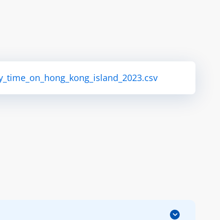
ey_time_on_hong_kong_island_2023.csv