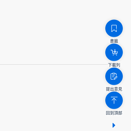
書籤
下載列
提出意見
回到頂部
顯示 /