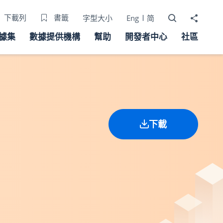
打開搜尋器
分享至
下載列
書籤
字型大小
Eng
简
據集
數據提供機構
幫助
開發者中心
社區
下載