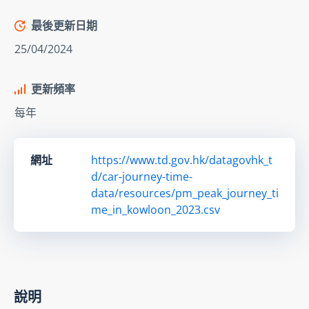
最後更新日期
25/04/2024
更新頻率
每年
網址
https://www.td.gov.hk/datagovhk_t
d/car-journey-time-
data/resources/pm_peak_journey_ti
me_in_kowloon_2023.csv
說明