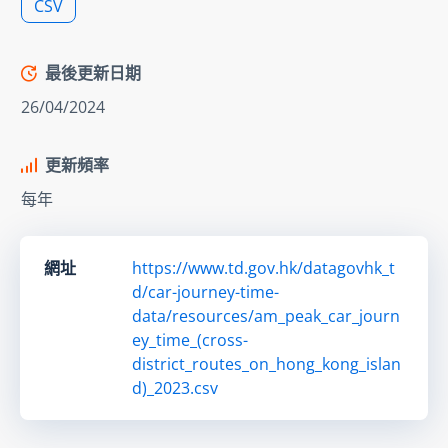
CSV
最後更新日期
26/04/2024
更新頻率
每年
網址
https://www.td.gov.hk/datagovhk_t
d/car-journey-time-
data/resources/am_peak_car_journ
ey_time_(cross-
district_routes_on_hong_kong_islan
d)_2023.csv