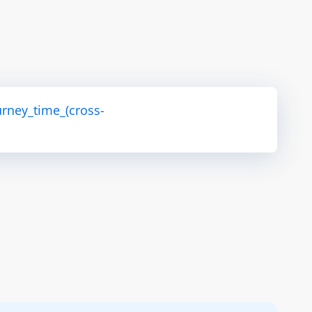
rney_time_(cross-