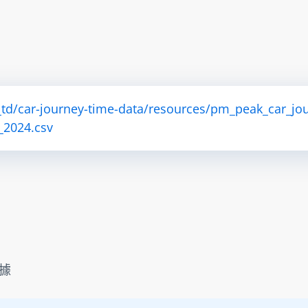
td/car-journey-time-data/resources/pm_peak_car_jou
)_2024.csv
據