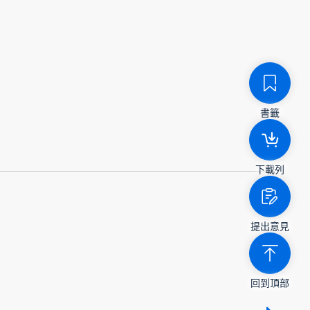
書籤
下載列
提出意見
回到頂部
顯示 /