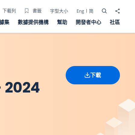
打開搜尋器
分享至
下載列
書籤
字型大小
Eng
简
據集
數據提供機構
幫助
開發者中心
社區
下載
2024