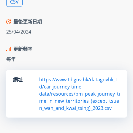
CSV
最後更新日期
25/04/2024
更新頻率
每年
網址
https://www.td.gov.hk/datagovhk_t
d/car-journey-time-
data/resources/pm_peak_journey_ti
me_in_new_territories_(except_tsue
n_wan_and_kwai_tsing)_2023.csv