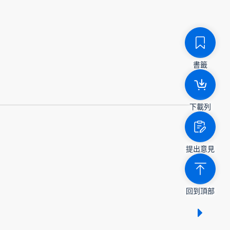
書籤
下載列
提出意見
回到頂部
顯示 /