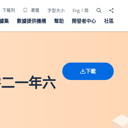
打開搜尋器
分享至
下載列
書籤
字型大小
Eng
简
據集
數據提供機構
幫助
開發者中心
社區
下載
零二一年六