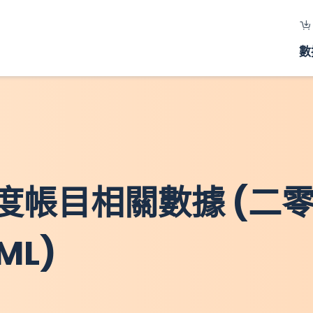
數
度帳目相關數據 (二
ML)