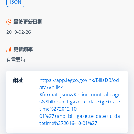
JSON
最後更新日期
2019-02-26
更新頻率
有需要時
網址
https://app.legco.gov.hk/BillsDB/od
ata/Vbills?
$format=json&$inlinecount=allpage
s&$filter=bill_gazette_date+ge+date
time%272012-10-
01%27+and+bill_gazette_date+lt+da
tetime%272016-10-01%27