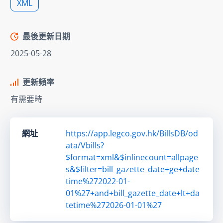
XML
最後更新日期
2025-05-28
更新頻率
有需要時
網址
https://app.legco.gov.hk/BillsDB/od
ata/Vbills?
$format=xml&$inlinecount=allpage
s&$filter=bill_gazette_date+ge+date
time%272022-01-
01%27+and+bill_gazette_date+lt+da
tetime%272026-01-01%27