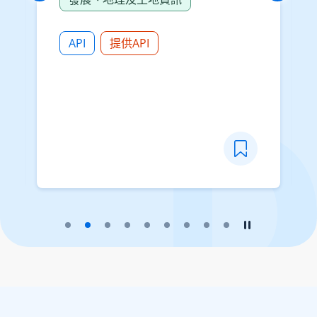
可供下載。請注意，在使用資料
前，你必須無條件地受下載資料內
數碼規劃資料的使用條款所約束。
API
提供API
請細閱相關的使用條款。 詳情請參
閱法定規劃綜合網站3
([http://www.ozp.tpb.gov.hk]
(http://www.ozp.tpb.gov.hk))。
播放幻燈片
暫停幻燈片