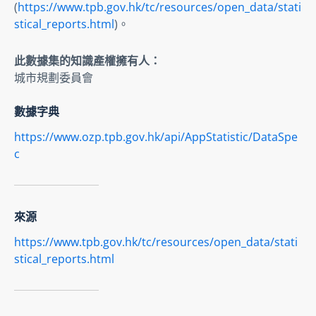
(
https://www.tpb.gov.hk/tc/resources/open_data/stati
stical_reports.html
)。
此數據集的知識產權擁有人：
城市規劃委員會
數據字典
https://www.ozp.tpb.gov.hk/api/AppStatistic/DataSpe
c
來源
https://www.tpb.gov.hk/tc/resources/open_data/stati
stical_reports.html