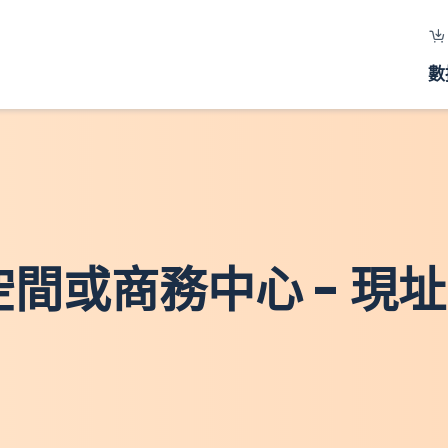
數
作空間或商務中心 - 現