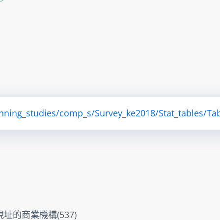
anning_studies/comp_s/Survey_ke2018/Stat_tables/Tab
的商業機構(537)