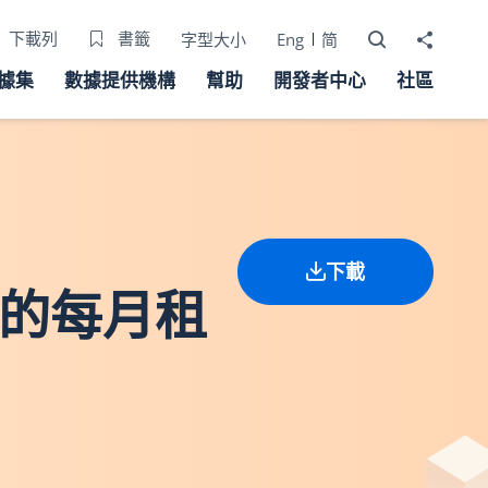
打開搜尋器
分享至
下載列
書籤
字型大小
Eng
简
據集
數據提供機構
幫助
開發者中心
社區
下載
址的每月租