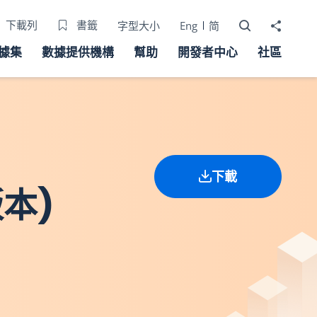
打開搜尋器
分享至
下載列
書籤
字型大小
Eng
简
據集
數據提供機構
幫助
開發者中心
社區
下載
版本)