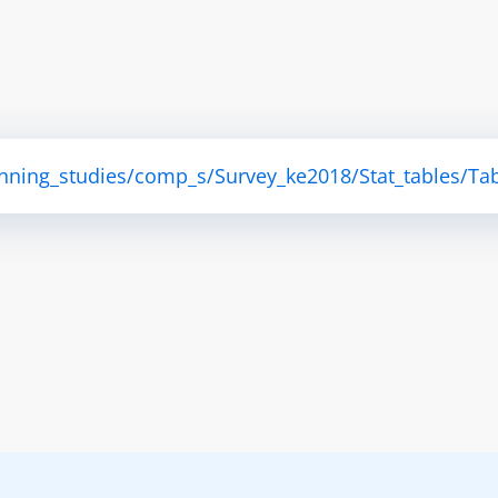
anning_studies/comp_s/Survey_ke2018/Stat_tables/Tab