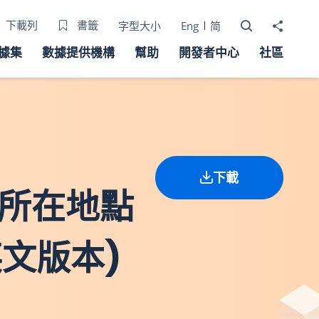
打開搜尋器
分享至
下載列
書籤
字型大小
Eng
简
據集
數據提供機構
幫助
開發者中心
社區
下載
時所在地點
文版本)