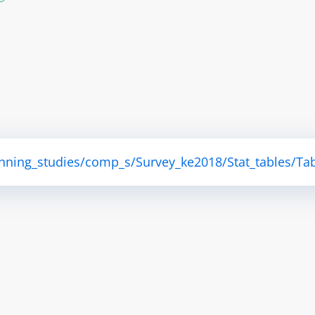
anning_studies/comp_s/Survey_ke2018/Stat_tables/Tab