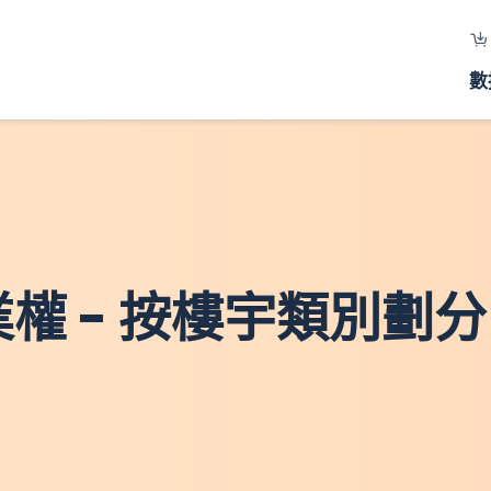
數
物業權 - 按樓宇類別劃分