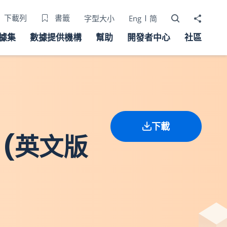
打開搜尋器
分享至
下載列
書籤
字型大小
Eng
简
據集
數據提供機構
幫助
開發者中心
社區
下載
 (英文版