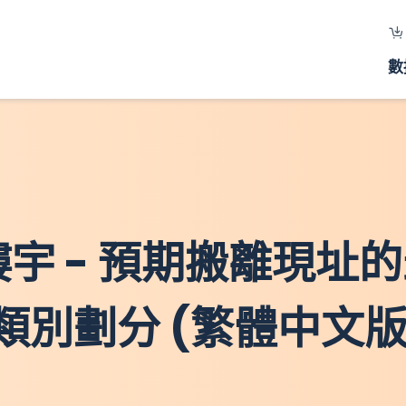
數
裝樓宇 - 預期搬離現址
宇類別劃分 (繁體中文版