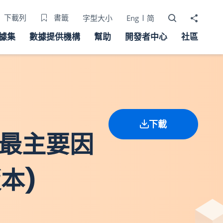
打開搜尋器
分享至
下載列
書籤
字型大小
Eng
简
據集
數據提供機構
幫助
開發者中心
社區
下載
的最主要因
本)