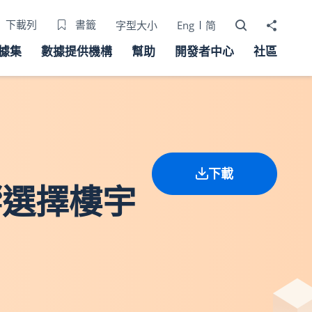
打開搜尋器
分享至
下載列
書籤
字型大小
Eng
简
據集
數據提供機構
幫助
開發者中心
社區
下載
影響選擇樓宇