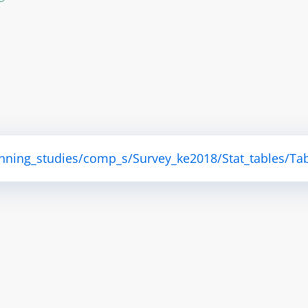
anning_studies/comp_s/Survey_ke2018/Stat_tables/Tab