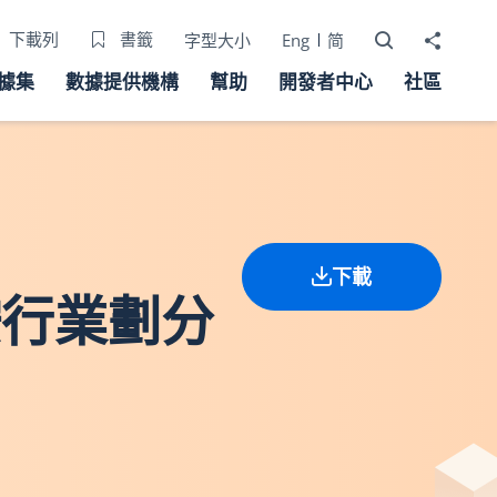
打開搜尋器
分享至
下載列
書籤
字型大小
Eng
简
據集
數據提供機構
幫助
開發者中心
社區
下載
 按行業劃分